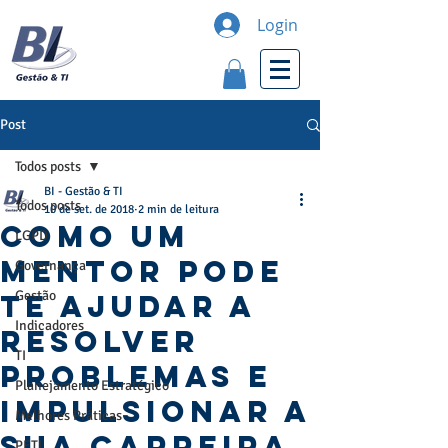
Login
Post
Todos posts
BI - Gestão & TI
Todos posts
10 de set. de 2018
2 min de leitura
Como um
LGPD
Mentor pode
Governança
Gestão
te ajudar a
Indicadores
resolver
TI
Problemas e
Planejamento Estratégico
Impulsionar a
Melhores Práticas
sua carreira.
PETI