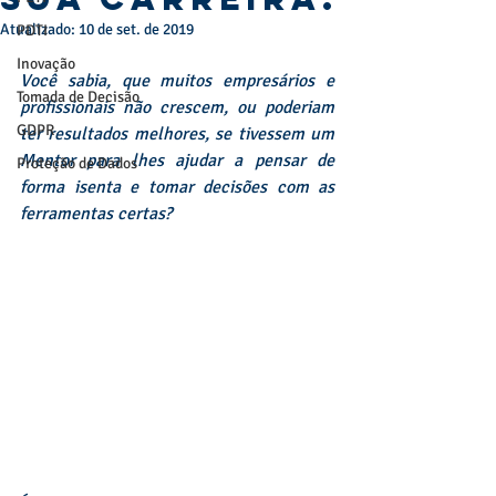
Atualizado:
10 de set. de 2019
PDTI
Inovação
Você sabia, que muitos empresários e 
Tomada de Decisão
profissionais não crescem, ou poderiam 
GDPR
ter resultados melhores, se tivessem um 
Mentor para lhes ajudar a pensar de 
Proteção de Dados
forma isenta e tomar decisões com as 
ferramentas certas?