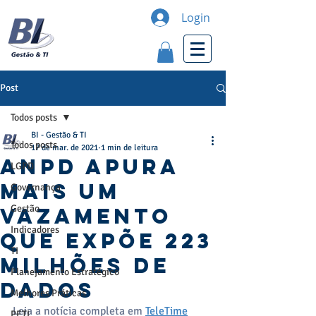
Login
Post
Todos posts
BI - Gestão & TI
Todos posts
17 de mar. de 2021
1 min de leitura
ANPD apura
LGPD
mais um
Governança
Gestão
vazamento
Indicadores
que expõe 223
TI
milhões de
Planejamento Estratégico
dados
Melhores Práticas
Leia a notícia completa em 
TeleTime
PETI