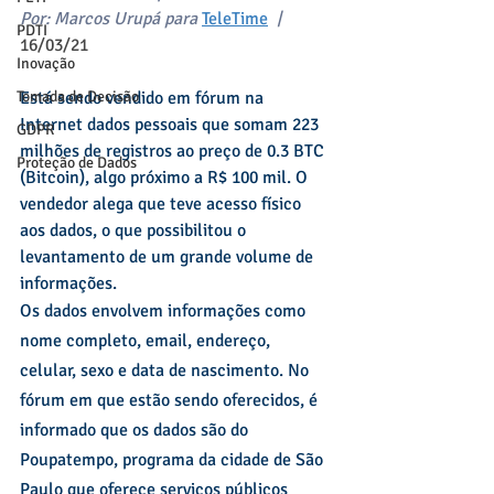
Por: Marcos Urupá para 
TeleTime
 | 
PDTI
16/03/21
Inovação
Tomada de Decisão
Está sendo vendido em fórum na 
Internet dados pessoais que somam 223 
GDPR
milhões de registros ao preço de 0.3 BTC 
Proteção de Dados
(Bitcoin), algo próximo a R$ 100 mil. O 
vendedor alega que teve acesso físico 
aos dados, o que possibilitou o 
levantamento de um grande volume de 
informações.
Os dados envolvem informações como 
nome completo, email, endereço, 
celular, sexo e data de nascimento. No 
fórum em que estão sendo oferecidos, é 
informado que os dados são do 
Poupatempo, programa da cidade de São 
Paulo que oferece serviços públicos 