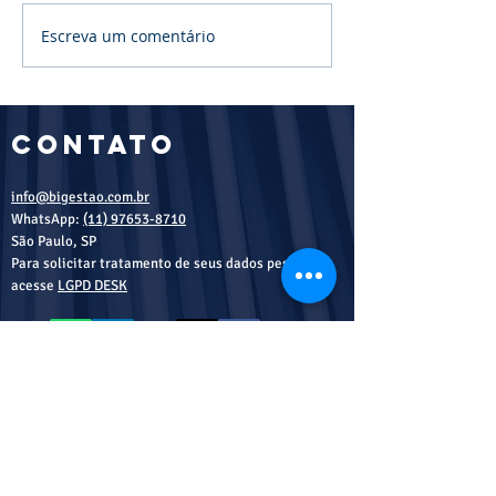
Escreva um comentário
O QUE VOCÊ
Lei Gera
PRECISA
Proteçã
SABER SOBRE
dados
LGPD! -
pessoais
COntato
Talking Cash
seguran
digital 
info@bigestao.com.br
poder
WhatsApp:
(11) 97653-8710
judiciár
São Paulo, SP
Para solicitar tratamento de seus dados pessoais,
acesse
LGPD DESK
Agende uma conversa sem compromisso!
0u solicite uma proposta: